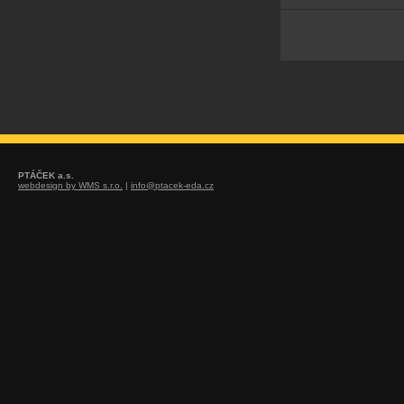
PTÁČEK a.s.
webdesign by WMS s.r.o.
|
info@ptacek-eda.cz